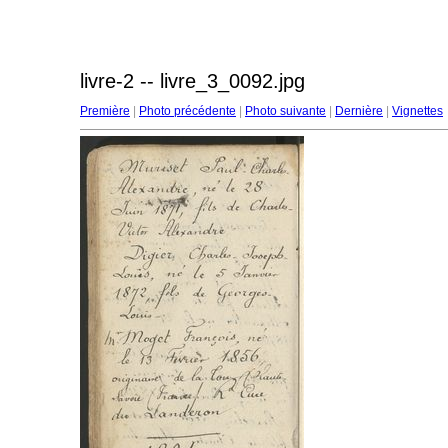
livre-2 -- livre_3_0092.jpg
Première
|
Photo précédente
|
Photo suivante
|
Dernière
|
Vignettes