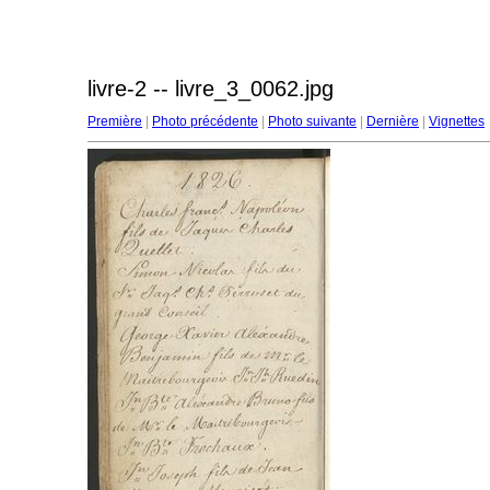
livre-2 -- livre_3_0062.jpg
Première
|
Photo précédente
|
Photo suivante
|
Dernière
|
Vignettes