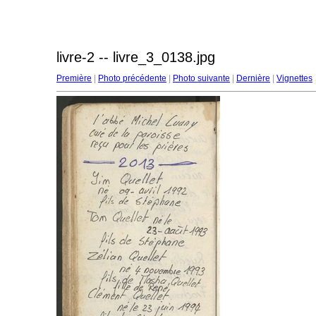
livre-2 -- livre_3_0138.jpg
Première
|
Photo précédente
|
Photo suivante
|
Dernière
|
Vignettes