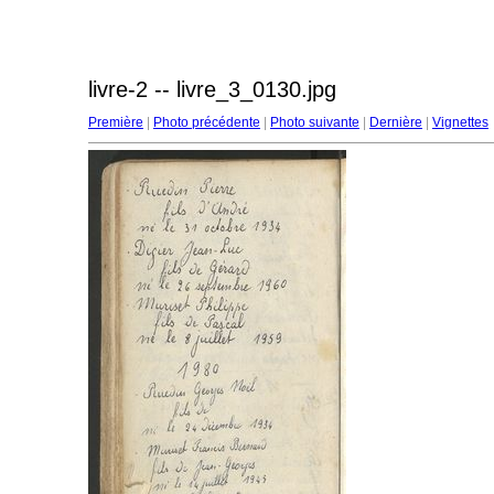
livre-2 -- livre_3_0130.jpg
Première
|
Photo précédente
|
Photo suivante
|
Dernière
|
Vignettes