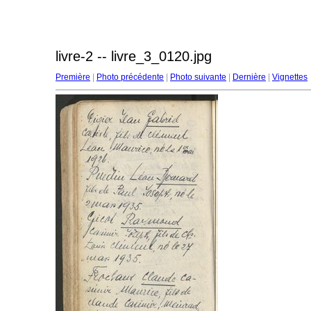
livre-2 -- livre_3_0120.jpg
Première
|
Photo précédente
|
Photo suivante
|
Dernière
|
Vignettes