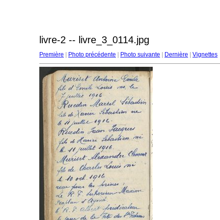
livre-2 -- livre_3_0114.jpg
Première
|
Photo précédente
|
Photo suivante
|
Dernière
|
Vignettes